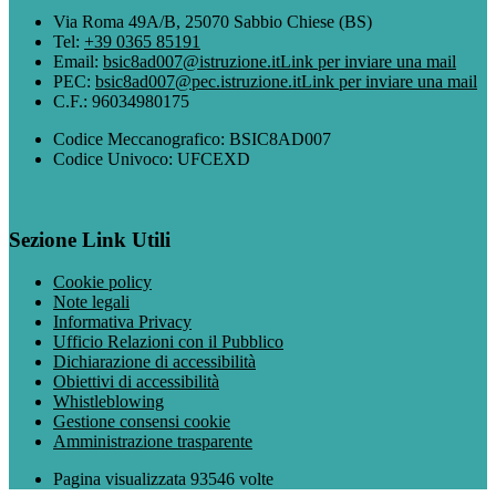
Via Roma 49A/B, 25070 Sabbio Chiese (BS)
Tel:
+39 0365 85191
Email:
bsic8ad007@istruzione.it
Link per inviare una mail
PEC:
bsic8ad007@pec.istruzione.it
Link per inviare una mail
C.F.: 96034980175
Codice Meccanografico: BSIC8AD007
Codice Univoco: UFCEXD
Sezione Link Utili
Cookie policy
Note legali
Informativa Privacy
Ufficio Relazioni con il Pubblico
Dichiarazione di accessibilità
Obiettivi di accessibilità
Whistleblowing
Gestione consensi cookie
Amministrazione trasparente
Pagina visualizzata
93546
volte