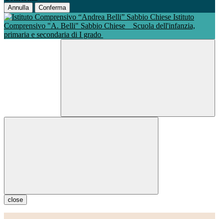
Annulla
Conferma
Istituto
Comprensivo "A. Belli" Sabbio Chiese
Scuola dell'infanzia,
primaria e secondaria di I grado
close