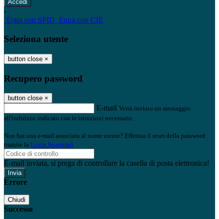
-
Entra con SPID
Entra con CIE
Seleziona utente
button close
×
Recupero password
button close
×
E-mail
Verrà inviato un messaggio
all'indirizzo indicato con le istruzioni necessarie.
Non hai una e-mail associata al nome utente? Effettua il reset della password
tramite la
Login Spaggiari
E-mail inviata, si prega di controllare la casella di posta elettronica!
Errore
Chiudi
Successo